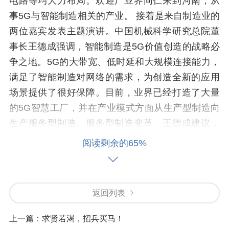
电路等均大力布局。欢迎产业界同仁来到河南，从
事5G与智能制造相关的产业。 接着是来自制造业的
两位嘉宾发表主题演讲。中国机械科学研究总院董
事长王德成强调，智能制造是5G价值创造的战略必
争之地。5G的大带宽、低时延和大规模连接能力，
满足了智能制造对网络的需求，为创造全新的应用
场景提供了很好保障。目前，业界已经打造了大量
的5G智慧工厂，并在产业模式方面从生产型制造向
生产服务型制造、服务型制造变革。王德成建议，
要借助大市场、大空间，通过场景牵引和数智升
阅读剩余的65%
级，加快推进5G与智能制造的融合创新。 瑞士机械
与金属行业主席Martin Hirzel则分享了瑞士的5G与
智能制造先进经验。5G技术很早就进入瑞士企业的
返回列表
视野，瑞士是欧洲第一个开始在B2C和B2B的领域建
设5G网络的国家，这种数字化框架为瑞士工业企业
上一篇：
求贤若渴，招兵买马！