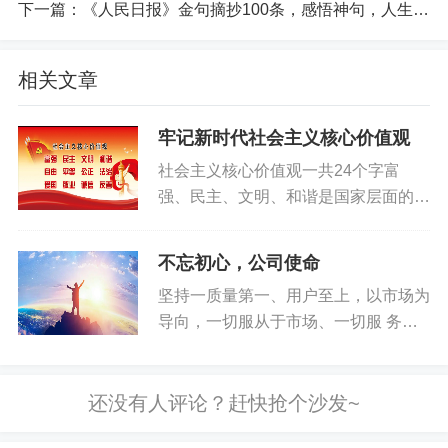
带来了超越国外竞争对手的优势。此外从明年开
下一篇：
《人民日报》金句摘抄100条，感悟神句，人生拉满
始，瑞士政府将允许私有5G网络使用额外的频率，
政策出台之后，任何人都可以建立一个类似于wifi的
相关文章
5G网络，这些专用5G网络主要用于制造业的厂房，
形成内部5G网络，厂区的互联互通更加稳定可靠，
牢记新时代社会主义核心价值观
同时也让车间的生产和操作更加灵活。Martin Hirzel
社会主义核心价值观一共24个字富
认为，专有网络有助于提升安全性和效率，以及降
强、民主、文明、和谐是国家层面的价
低成本，5G技术显然是智能制造的基石之一。 本届
值目标自由、平等、公正、法治是社会
论坛有多位来自信息通信业的嘉宾发表演讲。其
层面的价值取向爱国、敬业、诚信、友
不忘初心，公司使命
中，中国联通中讯邮电咨询设计院董事长张涌指
善是公民个人层面的价值准则...
坚持一质量第一、用户至上，以市场为
出，5G满足工厂自动化、智能化过程中需要的通信
导向，一切服从于市场、一切服 务于
能力，5G融合工业网络使得无线技术应用于现场设
市场，得消费者心者得市场;以人为
备的采集、控制、远程协作、AI视觉监控等工业运
本，关心人、理解人、尊重人，科学与
用新领域，也为未来的柔性产线、柔性车间奠定了
严格相统一:市场竞争最终是人才的竞
基础。中讯邮电设计院作为中国联通的“智慧仓储物
争,人力资源是公司的最宝贵财富;...