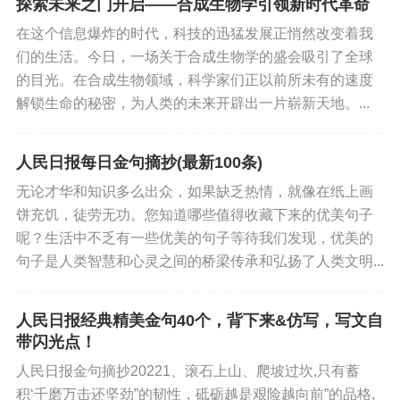
探索未来之门开启——合成生物学引领新时代革命
在这个信息爆炸的时代，科技的迅猛发展正悄然改变着我
们的生活。今日，一场关于合成生物学的盛会吸引了全球
的目光。在合成生物领域，科学家们正以前所未有的速度
解锁生命的秘密，为人类的未来开辟出一片崭新天地。...
人民日报每日金句摘抄(最新100条)
无论才华和知识多么出众，如果缺乏热情，就像在纸上画
饼充饥，徒劳无功。您知道哪些值得收藏下来的优美句子
呢？生活中不乏有一些优美的句子等待我们发现，优美的
句子是人类智慧和心灵之间的桥梁传承和弘扬了人类文明...
人民日报经典精美金句40个，背下来&仿写，写文自
带闪光点！
人民日报金句摘抄20221、滚石上山、爬坡过坎,只有蓄
积‘千磨万击还坚劲”的韧性，砥砺越是艰险越向前”的品格,